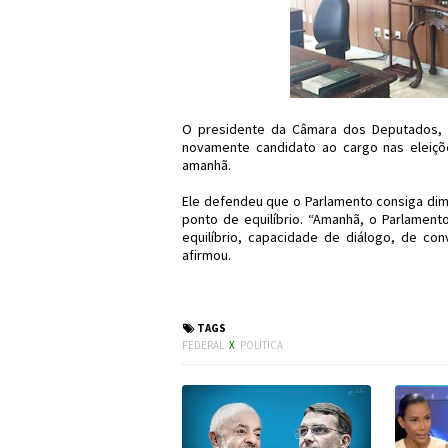
O presidente da Câmara dos Deputados, Ro
novamente candidato ao cargo nas eleiçõ
amanhã.
Ele defendeu que o Parlamento consiga dimin
ponto de equilíbrio. “Amanhã, o Parlamento
equilíbrio, capacidade de diálogo, de con
afirmou.
#Política #Rodrigo
TAGS
FEDERAL
X
POLÍTICA