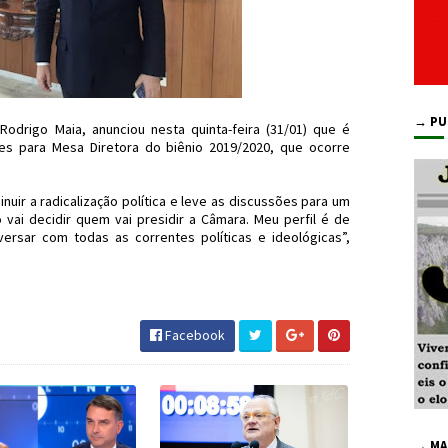
→ PU
drigo Maia, anunciou nesta quinta-feira (31/01) que é
es para Mesa Diretora do biênio 2019/2020, que ocorre
uir a radicalização política e leve as discussões para um
 vai decidir quem vai presidir a Câmara. Meu perfil é de
versar com todas as correntes políticas e ideológicas”,
Maia #DEM #JornaldosCanyons #JdC
Facebook
→ MA