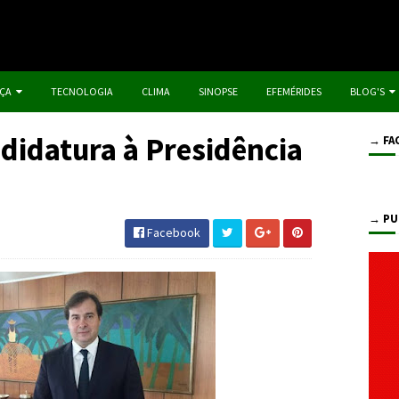
IÇA
TECNOLOGIA
CLIMA
SINOPSE
EFEMÉRIDES
BLOG'S
didatura à Presidência
→ FA
→ PU
Facebook