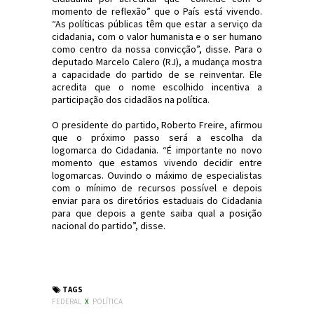
momento de reflexão” que o País está vivendo.
“As políticas públicas têm que estar a serviço da
cidadania, com o valor humanista e o ser humano
como centro da nossa convicção”, disse. Para o
deputado Marcelo Calero (RJ), a mudança mostra
a capacidade do partido de se reinventar. Ele
acredita que o nome escolhido incentiva a
participação dos cidadãos na política.
O presidente do partido, Roberto Freire, afirmou
que o próximo passo será a escolha da
logomarca do Cidadania. “É importante no novo
momento que estamos vivendo decidir entre
logomarcas. Ouvindo o máximo de especialistas
com o mínimo de recursos possível e depois
enviar para os diretórios estaduais do Cidadania
para que depois a gente saiba qual a posição
nacional do partido”, disse.
#Política #Cidadania #PPS #JornaldosCanyons
#JdC
TAGS
FEDERAL
X
POLÍTICA