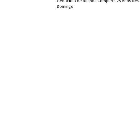
Genocídio de Ruanda Completa 25 Anos Nes
Domingo