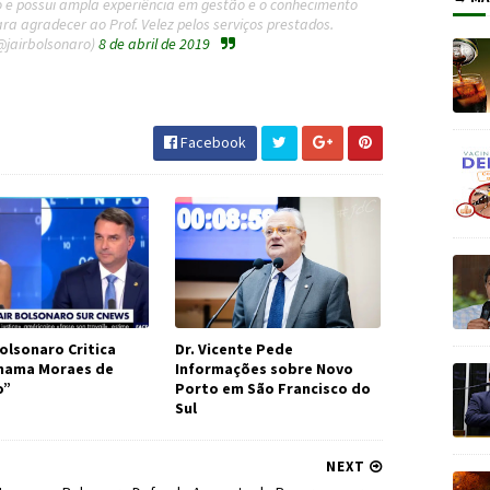
o e possui ampla experiência em gestão e o conhecimento
ra agradecer ao Prof. Velez pelos serviços prestados.
@jairbolsonaro)
8 de abril de 2019
ão #MEC #JornaldosCanyons #JdC
Facebook
olsonaro Critica
Dr. Vicente Pede
Chama Moraes de
Informações sobre Novo
o”
Porto em São Francisco do
Sul
NEXT