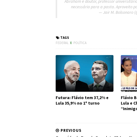
Abraham é doutor, professor universitári
necessário para a pasta. Aproveito pa
— Jair M. Bolsonaro (
#Política #Educaç
TAGS
FEDERAL
X
POLÍTICA
Futura: Flávio tem 37,2% e
Flávio B
Lula 35,9% no 1º turno
Lula e 
“Inimig
PREVIOUS