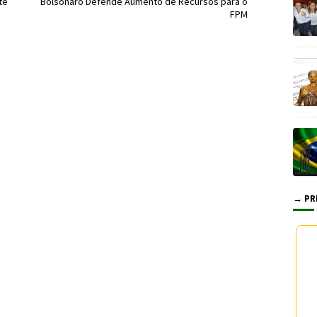
te
Bolsonaro Defende Aumento de Recursos para o
FPM
→ PR