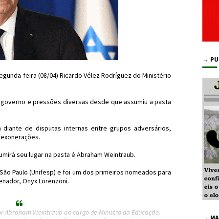
→ PU
egunda-feira (08/04) Ricardo Vélez Rodríguez do Ministério
do governo e pressões diversas desde que assumiu a pasta
diante de disputas internas entre grupos adversários,
 exonerações.
mirá seu lugar na pasta é Abraham Weintraub.
 São Paulo (Unifesp) e foi um dos primeiros nomeados para
enador, Onyx Lorenzoni.
or Abraham Weintraub ao cargo de Ministro da Educação.
→ MA