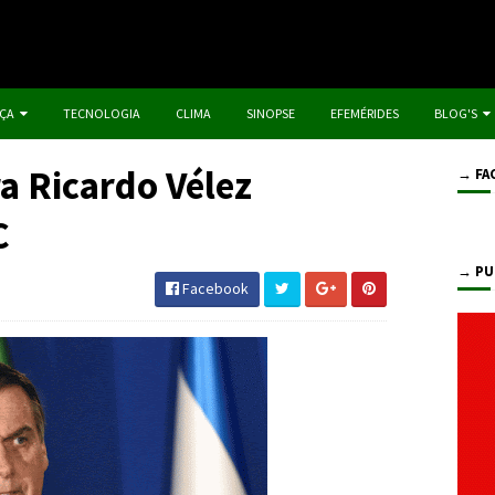
IÇA
TECNOLOGIA
CLIMA
SINOPSE
EFEMÉRIDES
BLOG'S
a Ricardo Vélez
→ FA
C
→ PU
Facebook