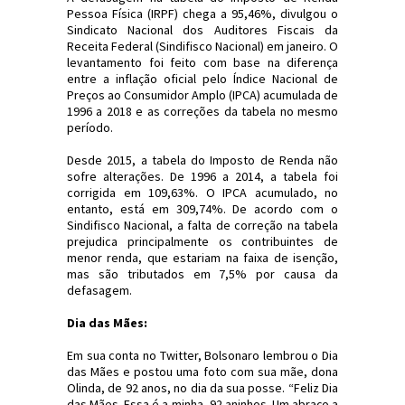
Pessoa Física (IRPF) chega a 95,46%, divulgou o
Sindicato Nacional dos Auditores Fiscais da
Receita Federal (Sindifisco Nacional) em janeiro. O
levantamento foi feito com base na diferença
entre a inflação oficial pelo Índice Nacional de
Preços ao Consumidor Amplo (IPCA) acumulada de
1996 a 2018 e as correções da tabela no mesmo
período.
Desde 2015, a tabela do Imposto de Renda não
sofre alterações. De 1996 a 2014, a tabela foi
corrigida em 109,63%. O IPCA acumulado, no
entanto, está em 309,74%. De acordo com o
Sindifisco Nacional, a falta de correção na tabela
prejudica principalmente os contribuintes de
menor renda, que estariam na faixa de isenção,
mas são tributados em 7,5% por causa da
defasagem.
Dia das Mães:
Em sua conta no Twitter, Bolsonaro lembrou o Dia
das Mães e postou uma foto com sua mãe, dona
Olinda, de 92 anos, no dia da sua posse. “Feliz Dia
das Mães. Essa é a minha, 92 aninhos. Um abraço a