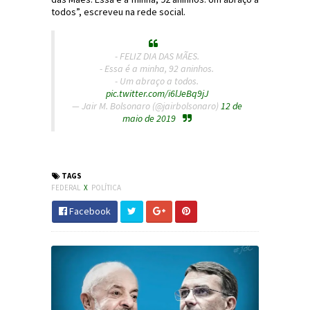
todos”, escreveu na rede social.
- FELIZ DIA DAS MÃES.
- Essa é a minha, 92 aninhos.
- Um abraço a todos.
pic.twitter.com/i6lJeBq9jJ
— Jair M. Bolsonaro (@jairbolsonaro)
12 de
maio de 2019
#Política #IR #Bolsonaro #JdC #JornaldosCanyons
TAGS
FEDERAL
X
POLÍTICA
Facebook