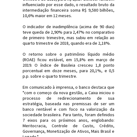
influenciado por esse dado, o resultado bruto da
intermediação financeira soma R$ 9,580 bilhões,
10,6% maior em 12 meses.
O indicador de inadimplência (acima de 90 dias)
teve queda de 2,90% para 2,47% no comparativo
de primeiro trimestre, mas subiu em relação ao
quarto trimestre de 2018, quando era de 2,18%.
O retorno sobre o patrimônio líquido médio
(ROAE) ficou estável, em 15,8% em março de
2019. O índice de Basileia cresceu 1,8 ponto
porcentual em doze meses, para 20,1%, e 0,5
p.p. sobre o quarto trimestre.
Em comunicado à imprensa, o banco destaca que
"com o começo da nova gestão, a Caixa iniciou o
processo de redirecionamento de sua
estratégia, baseada nas premissas de ser um
banco rentável e com foco na valorização da
sociedade brasileira. Para tanto, foram definidos
7 eixos para os próximos anos, englobando:
Meritocracia, Controle de Custo, Crédito,
Governança, Monetização de Ativos, Mais Brasil e
Legado."