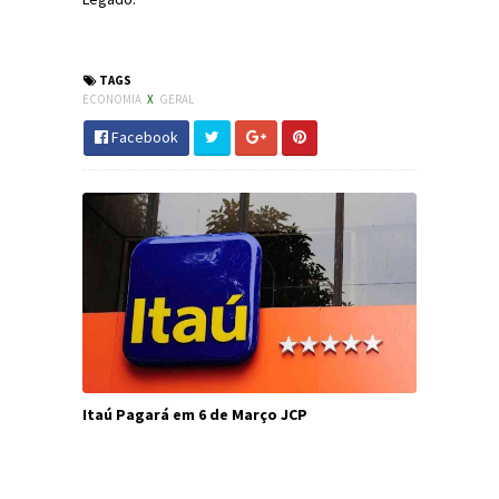
#Economia #CEF #JornaldosCanyons #JdC
TAGS
ECONOMIA
X
GERAL
Facebook
Itaú Pagará em 6 de Março JCP