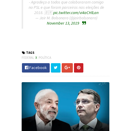
- Agradeço a todos que colaboraram comigo
no PSL e que foram parceiros nas eleições de
2018. 🇧🇷
pic.twitter.com/vi4aCHlLan
— Jair M. Bolsonaro (@jairbolsonaro)
November 13, 2019
#Política #Bolsonaro #PSL #JornaldosCanyons
#JdC
TAGS
FEDERAL
X
POLÍTICA
Facebook