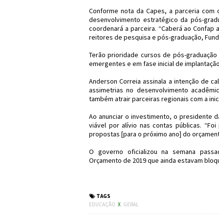
Conforme nota da Capes, a parceria com o
desenvolvimento estratégico da pós-grad
coordenará a parceira. “Caberá ao Confap a
reitores de pesquisa e pós-graduação, Fund
Terão prioridade cursos de pós-graduação 
emergentes e em fase inicial de implantação”
Anderson Correia assinala a intenção de c
assimetrias no desenvolvimento acadêmic
também atrair parceiras regionais com a inic
Ao anunciar o investimento, o presidente 
viável por alívio nas contas públicas. “F
propostas [para o próximo ano] do orçamen
O governo oficializou na semana passa
Orçamento de 2019 que ainda estavam bloq
#Educação #Capes #Pó
TAGS
EDUCAÇÃO
X
GERAL