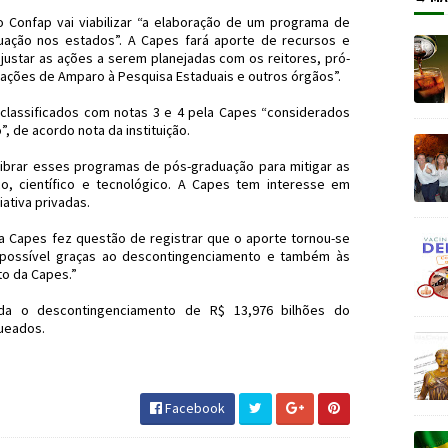
 Confap vai viabilizar “a elaboração de um programa de
uação nos estados”. A Capes fará aporte de recursos e
justar as ações a serem planejadas com os reitores, pró-
ações de Amparo à Pesquisa Estaduais e outros órgãos”.
classificados com notas 3 e 4 pela Capes “considerados
, de acordo nota da instituição.
alibrar esses programas de pós-graduação para mitigar as
o, científico e tecnológico. A Capes tem interesse em
iativa privadas.
da Capes fez questão de registrar que o aporte tornou-se
oi possível graças ao descontingenciamento e também às
to da Capes.”
da o descontingenciamento de R$ 13,976 bilhões do
ueados.
sGraduação #JornaldosCanyons #JdC
Facebook