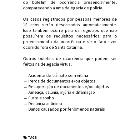
do boletim de ocorrência presencialmente,
comparecendo a uma delegacia de polícia.
Os casos registrados por pessoas menores de
18 anos serão descartados automaticamente.
Isso também ocorre para os registros que não
possuírem os requisitos necessários para o
preenchimento da ocorrência e se o fato tiver
ocorrido fora de Santa Catarina.
Outros boletins de ocorrência que podem ser
feitos na delegacia virtual:
→ Acidente de trânsito sem vítima
→ Perda de documentos e/ou objetos
→ Recuperação de documentos e/ou objetos
→ Ameaça, calúnia, injúria e difamação
→ Furto e roubo
→ Denúncia anônima
→ Danos causados por fenômenos naturais
#Política #Segurança #SC #JornaldosCanyons
#JdC
TAGS