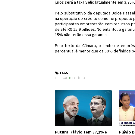
juros será a taxa Selic (atualmente em 3,75%
Pelo substitutivo da deputada Joice Hasse
na operação de crédito como foi proposto 
participantes emprestarão com recursos pr
de até R$ 15,9 bilhões. No entanto, a gara
15% não terão essa garantia.
Pelo texto da Câmara, o limite de empré
percentual é menor que os 50% definidos p
#Política #Economi
TAGS
FEDERAL
X
POLÍTICA
Futura: Flávio tem 37,2% e
Flávio B