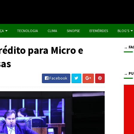
IÇA
TECNOLOGIA
CLIMA
SINOPSE
EFEMÉRIDES
BLOG'S
édito para Micro e
→ FA
sas
→ PU
Facebook