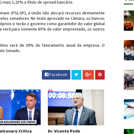
) mais 1,25% a título de spread bancário.
lmann (PSL-SP), a União não alocará recursos diretamente
pelos senadores. No texto aprovado na Câmara, os bancos
óprios e terão o governo como garantidor do valor global
ntia será para somente 85% do valor emprestado, os outros
stimo será de 30% do faturamento anual da empresa. O
elo Senado.
a #Crédito #JornaldosCanyons #JdC
Facebook
olsonaro Critica
Dr. Vicente Pede