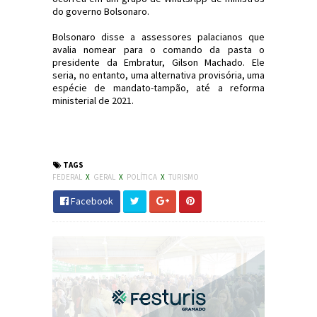
do governo Bolsonaro.
Bolsonaro disse a assessores palacianos que
avalia nomear para o comando da pasta o
presidente da Embratur, Gilson Machado. Ele
seria, no entanto, uma alternativa provisória, uma
espécie de mandato-tampão, até a reforma
ministerial de 2021.
#Política #Turismo #Bolsonaro #JornaldosCanyons
#JdC
TAGS
FEDERAL
X
GERAL
X
POLÍTICA
X
TURISMO
Facebook