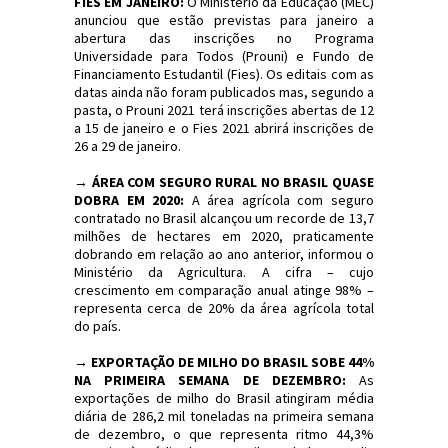
FIES EM JANEIRO:
O Ministério da Educação (MEC)
anunciou que estão previstas para janeiro a
abertura das inscrições no Programa
Universidade para Todos (Prouni) e Fundo de
Financiamento Estudantil (Fies). Os editais com as
datas ainda não foram publicados mas, segundo a
pasta, o Prouni 2021 terá inscrições abertas de 12
a 15 de janeiro e o Fies 2021 abrirá inscrições de
26 a 29 de janeiro.
→ ÁREA COM SEGURO RURAL NO BRASIL QUASE
DOBRA EM 2020:
A área agrícola com seguro
contratado no Brasil alcançou um recorde de 13,7
milhões de hectares em 2020, praticamente
dobrando em relação ao ano anterior, informou o
Ministério da Agricultura. A cifra – cujo
crescimento em comparação anual atinge 98% –
representa cerca de 20% da área agrícola total
do país.
→ EXPORTAÇÃO DE MILHO DO BRASIL SOBE 44%
NA PRIMEIRA SEMANA DE DEZEMBRO:
As
exportações de milho do Brasil atingiram média
diária de 286,2 mil toneladas na primeira semana
de dezembro, o que representa ritmo 44,3%