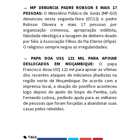
→ MP DENUNCIA PADRE ROBSON E MAIS 17
PESSOAS:
O Ministério Público de Goiás (MP-GO)
denunciou nesta segunda-feira (07/12) o padre
Robson Oliveira e mais 17 pessoas por
organização criminosa, apropriação indébita,
falsidade ideológica e lavagem de dinheiro doado
por fiéis à Associação Filhos do Pai Eterno (Afipe).
O religioso sempre negou as irregularidades.
→ PAPA DOA US$ 121 MIL PARA APOIAR
DESLOCADOS EM MOÇAMBIQUE:
O papa
Francisco doou US$ 121 mil para apoiar as vítimas
dos recentes ataques de milicianos jihadistas na
região norte de Moçambique. De acordo com a
imprensa local, a doação do pontífice aconteceu
logo depois do apelo do bispo de Pemba, Luís
Fernando Lisboa, pedindo ajuda para as milhares
de pessoas que foram forçadas a abandonar suas
casas pelos rebeldes.
#Sinopse #Política #Economia #JornaldosCanyons
#JdC
TAGS