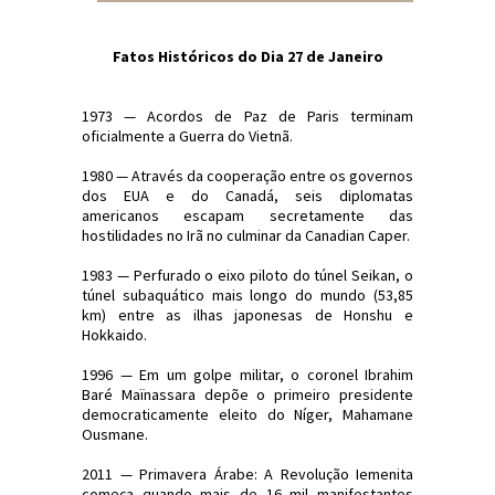
Fatos Históricos do Dia 27 de Janeiro
1973 — Acordos de Paz de Paris terminam
oficialmente a Guerra do Vietnã.
1980 — Através da cooperação entre os governos
dos EUA e do Canadá, seis diplomatas
americanos escapam secretamente das
hostilidades no Irã no culminar da Canadian Caper.
1983 — Perfurado o eixo piloto do túnel Seikan, o
túnel subaquático mais longo do mundo (53,85
km) entre as ilhas japonesas de Honshu e
Hokkaido.
1996 — Em um golpe militar, o coronel Ibrahim
Baré Maïnassara depõe o primeiro presidente
democraticamente eleito do Níger, Mahamane
Ousmane.
2011 — Primavera Árabe: A Revolução Iemenita
começa quando mais de 16 mil manifestantes