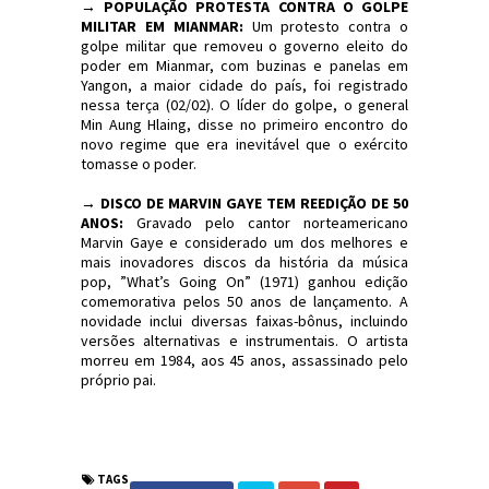
→
POPULAÇÃO PROTESTA CONTRA O GOLPE
MILITAR EM MIANMAR:
Um protesto contra o
golpe militar que removeu o governo eleito do
poder em Mianmar, com buzinas e panelas em
Yangon, a maior cidade do país, foi registrado
nessa terça (02/02). O líder do golpe, o general
Min Aung Hlaing, disse no primeiro encontro do
novo regime que era inevitável que o exército
tomasse o poder.
→
DISCO DE MARVIN GAYE TEM REEDIÇÃO DE 50
ANOS:
Gravado pelo cantor norteamericano
Marvin Gaye e considerado um dos melhores e
mais inovadores discos da história da música
pop, ”What’s Going On” (1971) ganhou edição
comemorativa pelos 50 anos de lançamento. A
novidade inclui diversas faixas-bônus, incluindo
versões alternativas e instrumentais. O artista
morreu em 1984, aos 45 anos, assassinado pelo
próprio pai.
#Sinopse #Política #Economia
#JornaldosCanyons #JdC
TAGS