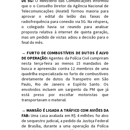
DE 5G:
O Ministério das Comunicações informou
que o o Conselho Diretor da Agência Nacional de
Telecomunicações (Anatel) formou maioria para
aprovar o edital do leilão das faixas de
radiofrequência para conexão via 5G. Na véspera,
o colegiado havia se reunido para analisar
proposta relativa à internet de quinta geração,
mas um pedido de vistas adiou a decisão para o
final do mês.
→
FURTO DE COMBUSTÍVEIS DE DUTOS É ALVO
DE OPERAÇÃO:
Agentes da Polícia Civil cumpriram
nesta terça-feira ao menos 15 mandados de
busca e apreensão contra 12 membros de uma
quadrilha especializada no furto de combustíveis
diretamente de dutos da Transpetro em São
Paulo, Rio de Janeiro e Espírito Santo. Os
envolvidos incluem um sargento da PM que já
está preso por escoltar motoristas que
transportavam o material.
→
MANSÃO É LIGADA A TRÁFICO COM AVIÕES DA
FAB:
Uma casa avaliada em R$ 4 milhões foi alvo
de sequestro judicial, a pedido da Justiça Federal
de Brasília, durante a uma operação da Polícia