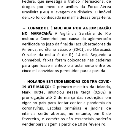
Federal que investiga o tráfico internacional de
drogas por meio de aviões da Força Aérea
Brasileira (FAB) e lavagem de dinheiro. O imóvel
de luxo foi confiscado na manhã dessa terça-feira.
→
CONMEBOL É MULTADA POR AGLOMERAÇÃO
NO MARACANÃ:
A Vigilância Sanitária do Rio
multou a Conmebol por causa da aglomeração
verificada no jogo da final da Taça Libertadores da
América, no último sábado (30/01), no Maracanã.
O valor da multa é de R$ 14 mil. Segundo a
Conmebol, faixas foram colocadas nas cadeiras
para que fosse mantido o afastamento entre os
cinco mil convidados permitidos para a partida
→
HOLANDA ESTENDE MEDIDAS CONTRA COVID-
19 ATÉ MARÇO:
O primeiro-ministro da Holanda,
Mark Rutte, anunciou nessa terça (02/02) a
prorrogação até 2 de março das restrições em
vigor no país para tentar conter a pandemia do
coronavírus. Escolas primárias e jardins de
infância serão abertos, no entanto, em 8 de
fevereiro, e comércios não essenciais poderão
vender para viagem a partir de 10 de fevereiro.