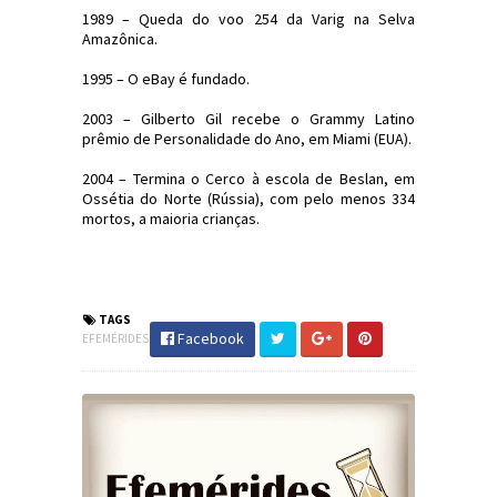
1989 – Queda do voo 254 da Varig na Selva
Amazônica.
1995 – O eBay é fundado.
2003 – Gilberto Gil recebe o Grammy Latino
prêmio de Personalidade do Ano, em Miami (EUA).
2004 – Termina o Cerco à escola de Beslan, em
Ossétia do Norte (Rússia), com pelo menos 334
mortos, a maioria crianças.
#Efemérides #FatosHistóricos
#JornaldosCanyons #JdC
TAGS
Facebook
EFEMÉRIDES