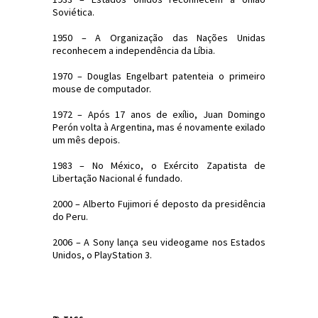
Soviética.
1950 – A Organização das Nações Unidas
reconhecem a independência da Líbia.
1970 – Douglas Engelbart patenteia o primeiro
mouse de computador.
1972 – Após 17 anos de exílio, Juan Domingo
Perón volta à Argentina, mas é novamente exilado
um mês depois.
1983 – No México, o Exército Zapatista de
Libertação Nacional é fundado.
2000 – Alberto Fujimori é deposto da presidência
do Peru.
2006 – A Sony lança seu videogame nos Estados
Unidos, o PlayStation 3.
#Efemérides #FatosHistóricos
#JornaldosCanyons #JdC