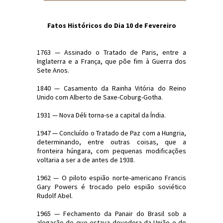
Fatos Históricos do Dia 10 de Fevereiro
1763 — Assinado o Tratado de Paris, entre a
Inglaterra e a França, que põe fim à Guerra dos
Sete Anos.
1840 — Casamento da Rainha Vitória do Reino
Unido com Alberto de Saxe-Coburg-Gotha.
1931 — Nova Déli torna-se a capital da Índia.
1947 — Concluído o Tratado de Paz com a Hungria,
determinando, entre outras coisas, que a
fronteira húngara, com pequenas modificações
voltaria a ser a de antes de 1938.
1962 — O piloto espião norte-americano Francis
Gary Powers é trocado pelo espião soviético
Rudolf Abel.
1965 — Fechamento da Panair do Brasil sob a
alegação de que estava devedora da União e de