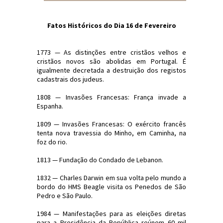
Fatos Históricos do Dia 16 de Fevereiro
1773 — As distinções entre cristãos velhos e
cristãos novos são abolidas em Portugal. É
igualmente decretada a destruição dos registos
cadastrais dos judeus.
1808 — Invasões Francesas: França invade a
Espanha.
1809 — Invasões Francesas: O exército francês
tenta nova travessia do Minho, em Caminha, na
foz do rio.
1813 — Fundação do Condado de Lebanon.
1832 — Charles Darwin em sua volta pelo mundo a
bordo do HMS Beagle visita os Penedos de São
Pedro e São Paulo.
1984 — Manifestações para as eleições diretas
para a Presidência da República reúnem 60 mil