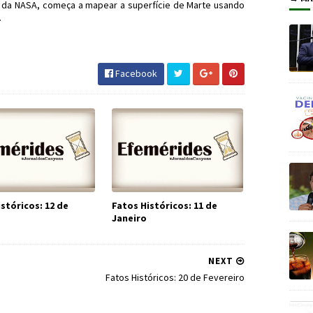
 da NASA, começa a mapear a superfície de Marte usando
.
istóricos #JornaldosCanyons #JdC
Facebook
stóricos: 12 de
Fatos Históricos: 11 de
Janeiro
NEXT
Fatos Históricos: 20 de Fevereiro