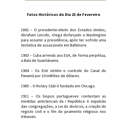
Fatos Históricos do Dia 23 de Fevereiro
1861 – O presidente-eleito dos Estados Unidos,
Abraham Lincoln, chega disfarçado a Washington
para assumir a presidência, após ter sofrido uma
tentativa de assassinato em Baltimore.
1903 – Cuba arrenda aos EUA, de forma perpétua,
a Baía de Guantánamo.
1904 – Os EUA obtém o controle do Canal do
Panamá por 10 milhões de dólares.
1905 – O Rotary Club é fundado em Chicago.
1911 – Os bispos portugueses contestam as
medidas anticlericais da I República: A expulsão
das congregações, a Lei do divórcio, a criação do
registo civil e o fim do juramento religioso nos
tribunais.
#Efemérides #FatosHistóricos