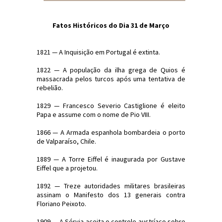
Fatos Históricos do Dia 31 de Março
1821 — A Inquisição em Portugal é extinta.
1822 — A população da ilha grega de Quios é
massacrada pelos turcos após uma tentativa de
rebelião.
1829 — Francesco Severio Castiglione é eleito
Papa e assume com o nome de Pio VIII.
1866 — A Armada espanhola bombardeia o porto
de Valparaíso, Chile.
1889 — A Torre Eiffel é inaugurada por Gustave
Eiffel que a projetou.
1892 — Treze autoridades militares brasileiras
assinam o Manifesto dos 13 generais contra
Floriano Peixoto.
1909 — A Sérvia aceita o controle austríaco sobre