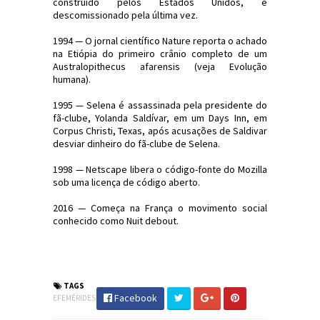
construído pelos Estados Unidos, é
descomissionado pela última vez.
1994 — O jornal científico Nature reporta o achado
na Etiópia do primeiro crânio completo de um
Australopithecus afarensis (veja Evolução
humana).
1995 — Selena é assassinada pela presidente do
fã-clube, Yolanda Saldívar, em um Days Inn, em
Corpus Christi, Texas, após acusações de Saldivar
desviar dinheiro do fã-clube de Selena.
1998 — Netscape libera o código-fonte do Mozilla
sob uma licença de código aberto.
2016 — Começa na França o movimento social
conhecido como Nuit debout.
#Efemérides #FatosHistóricos
#JornaldosCanyons #JdC
TAGS
Facebook
EFEMÉRIDES