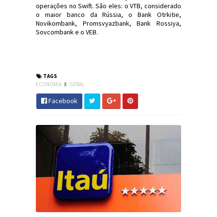
operações no Swift. São eles: o VTB, considerado
o maior banco da Rússia, o Bank Otrkitie,
Novikombank, Promsvyazbank, Bank Rossiya,
Sovcombank e o VEB.
#Economia #Ucrânia #Rússia #JornaldosCanyons
#JdC
TAGS
ECONOMIA
X
GERAL
Facebook