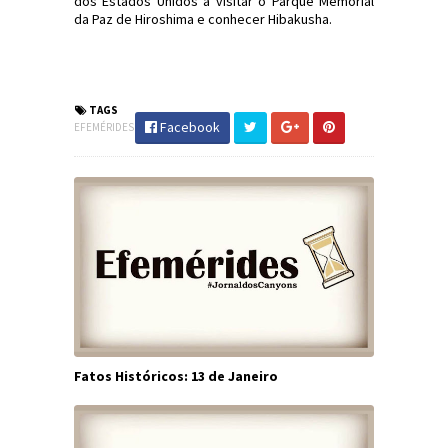
dos Estados Unidos a visitar o Parque Memorial
da Paz de Hiroshima e conhecer Hibakusha.
#Efemérides #FatosHistóricos
#JornaldosCanyons #JdC
TAGS
Facebook
EFEMÉRIDES
Fatos Históricos: 13 de Janeiro