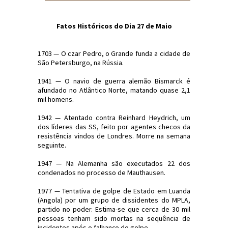
Fatos Históricos do Dia 27 de Maio
1703 — O czar Pedro, o Grande funda a cidade de
São Petersburgo, na Rússia.
1941 — O navio de guerra alemão Bismarck é
afundado no Atlântico Norte, matando quase 2,1
mil homens.
1942 — Atentado contra Reinhard Heydrich, um
dos líderes das SS, feito por agentes checos da
resistência vindos de Londres. Morre na semana
seguinte.
1947 — Na Alemanha são executados 22 dos
condenados no processo de Mauthausen.
1977 — Tentativa de golpe de Estado em Luanda
(Angola) por um grupo de dissidentes do MPLA,
partido no poder. Estima-se que cerca de 30 mil
pessoas tenham sido mortas na sequência de
incidentes após o falhanço do golpe.