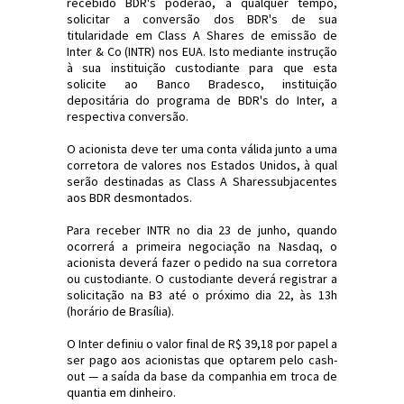
recebido BDR's poderão, a qualquer tempo,
solicitar a conversão dos BDR's de sua
titularidade em Class A Shares de emissão de
Inter & Co (INTR) nos EUA. Isto mediante instrução
à sua instituição custodiante para que esta
solicite ao Banco Bradesco, instituição
depositária do programa de BDR's do Inter, a
respectiva conversão.
O acionista deve ter uma conta válida junto a uma
corretora de valores nos Estados Unidos, à qual
serão destinadas as Class A Sharessubjacentes
aos BDR desmontados.
Para receber INTR no dia 23 de junho, quando
ocorrerá a primeira negociação na Nasdaq, o
acionista deverá fazer o pedido na sua corretora
ou custodiante. O custodiante deverá registrar a
solicitação na B3 até o próximo dia 22, às 13h
(horário de Brasília).
O Inter definiu o valor final de R$ 39,18 por papel a
ser pago aos acionistas que optarem pelo cash-
out — a saída da base da companhia em troca de
quantia em dinheiro.