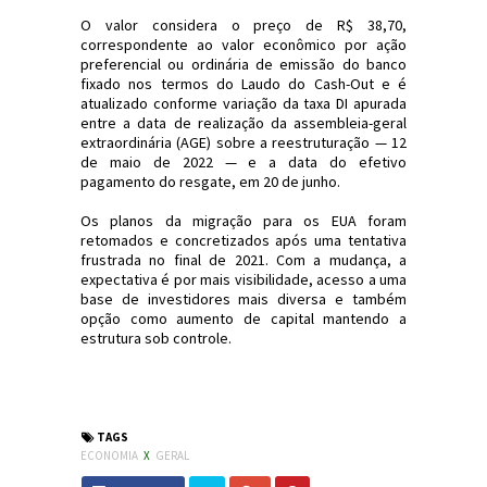
O valor considera o preço de R$ 38,70,
correspondente ao valor econômico por ação
preferencial ou ordinária de emissão do banco
fixado nos termos do Laudo do Cash-Out e é
atualizado conforme variação da taxa DI apurada
entre a data de realização da assembleia-geral
extraordinária (AGE) sobre a reestruturação — 12
de maio de 2022 — e a data do efetivo
pagamento do resgate, em 20 de junho.
Os planos da migração para os EUA foram
retomados e concretizados após uma tentativa
frustrada no final de 2021. Com a mudança, a
expectativa é por mais visibilidade, acesso a uma
base de investidores mais diversa e também
opção como aumento de capital mantendo a
estrutura sob controle.
#Economia #BancoInter #Nasdaq
#JornaldosCanyons #JdC
TAGS
ECONOMIA
X
GERAL