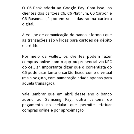
O C6 Bank aderiu ao Google Pay. Com isso, os
clientes dos cartões C6, C6 Platinum, C6 Carbon e
C6 Business já podem se cadastrar na carteira
digital.
A equipe de comunicação do banco informou que
as transações são válidas para cartões de débito
e crédito.
Por meio da wallet, os clientes podem fazer
compras online com o app ou presencial via NFC
do celular. Importante dizer que o correntista do
C6 pode usar tanto o cartão físico como o virtual
(mais seguro, com numeração criada apenas para
aquela transação).
Vale lembrar que em abril deste ano o banco
aderiu ao Samsung Pay, outra carteira de
pagamento no celular que permite efetuar
compras online e por aproximação.
#Economia #C6Bank #GooglePay
#JornaldosCanyons #JdC