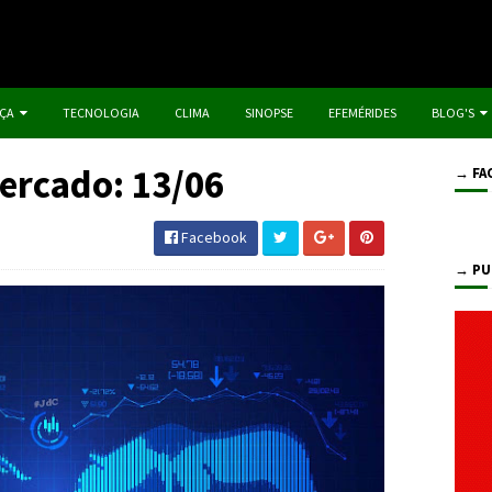
IÇA
TECNOLOGIA
CLIMA
SINOPSE
EFEMÉRIDES
BLOG'S
ercado: 13/06
→ FA
Facebook
→ PU