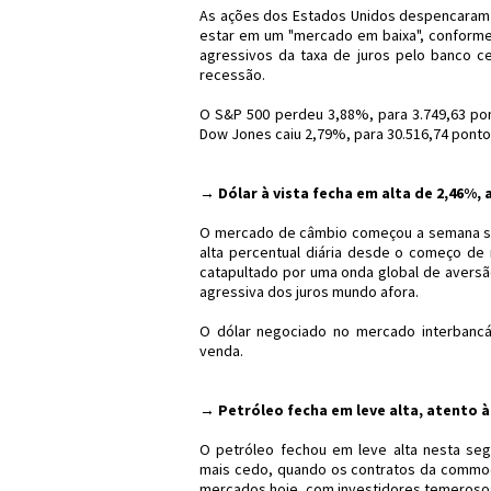
As ações dos Estados Unidos despencaram n
estar em um "mercado em baixa", confor
agressivos da taxa de juros pelo banco c
recessão.
O S&P 500 perdeu 3,88%, para 3.749,63 pon
Dow Jones caiu 2,79%, para 30.516,74 pont
→ Dólar à vista fecha em alta de 2,46%, a
O mercado de câmbio começou a semana sob
alta percentual diária desde o começo de
catapultado por uma onda global de aversão
agressiva dos juros mundo afora.
O dólar negociado no mercado interbancár
venda.
→ Petróleo fecha em leve alta, atento à
O petróleo fechou em leve alta nesta seg
mais cedo, quando os contratos da commod
mercados hoje, com investidores temerosos