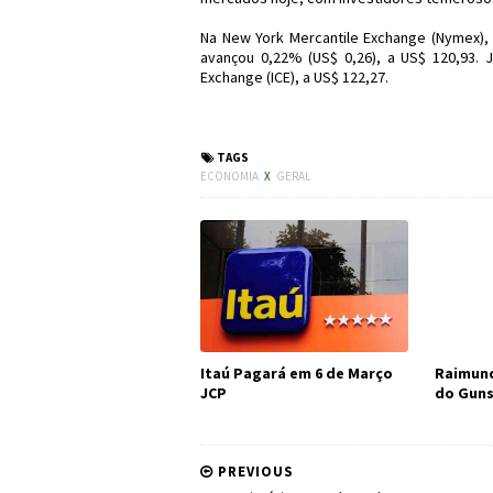
Na New York Mercantile Exchange (Nymex), 
avançou 0,22% (US$ 0,26), a US$ 120,93. J
Exchange (ICE), a US$ 122,27.
#Economia #Dólar
TAGS
ECONOMIA
X
GERAL
Itaú Pagará em 6 de Março
Raimund
JCP
do Guns
PREVIOUS