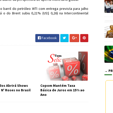
o barril do petróleo WTI com entrega prevista para julho
á o do Brent subiu 0,21% (US$ 0,26) na Intercontinental
 #IBOV #JornaldosCanyons #JdC
Facebook
→ PR
os Abrirá Shows
Copom Mantém Taxa
 N' Roses no Brasil
Básica de Juros em 15% ao
Ano