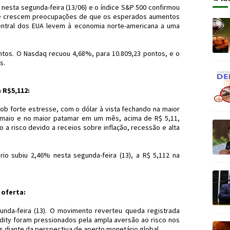
esta segunda-feira (13/06) e o índice S&P 500 confirmou
me crescem preocupações de que os esperados aumentos
entral dos EUA levem à economia norte-americana a uma
tos. O Nasdaq recuou 4,68%, para 10.809,23 pontos, e o
os.
 R$5,112:
 forte estresse, com o dólar à vista fechando na maior
 maio e no maior patamar em um mês, acima de R$ 5,11,
 a risco devido a receios sobre inflação, recessão e alta
io subiu 2,46% nesta segunda-feira (13), a R$ 5,112 na
 oferta:
unda-feira (13). O movimento reverteu queda registrada
ity foram pressionados pela ampla aversão ao risco nos
 diante da perspectiva de aperto monetário global.