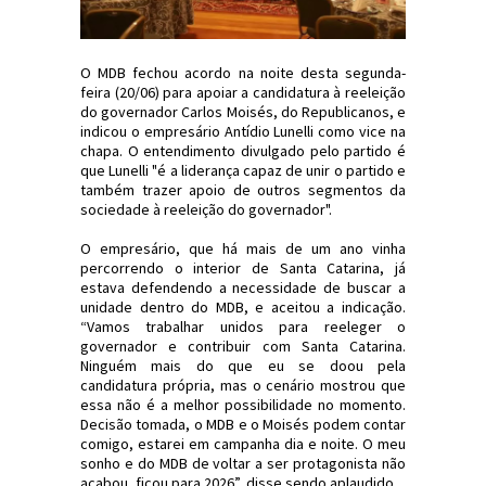
O MDB fechou acordo na noite desta segunda-
feira (20/06) para apoiar a candidatura à reeleição
do governador Carlos Moisés, do Republicanos, e
indicou o empresário Antídio Lunelli como vice na
chapa. O entendimento divulgado pelo partido é
que Lunelli "é a liderança capaz de unir o partido e
também trazer apoio de outros segmentos da
sociedade à reeleição do governador".
O empresário, que há mais de um ano vinha
percorrendo o interior de Santa Catarina, já
estava defendendo a necessidade de buscar a
unidade dentro do MDB, e aceitou a indicação.
“Vamos trabalhar unidos para reeleger o
governador e contribuir com Santa Catarina.
Ninguém mais do que eu se doou pela
candidatura própria, mas o cenário mostrou que
essa não é a melhor possibilidade no momento.
Decisão tomada, o MDB e o Moisés podem contar
comigo, estarei em campanha dia e noite. O meu
sonho e do MDB de voltar a ser protagonista não
acabou, ficou para 2026”, disse sendo aplaudido.