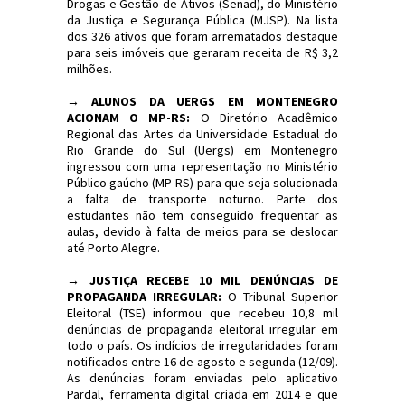
Drogas e Gestão de Ativos (Senad), do Ministério
da Justiça e Segurança Pública (MJSP). Na lista
dos 326 ativos que foram arrematados destaque
para seis imóveis que geraram receita de R$ 3,2
milhões.
→
ALUNOS DA UERGS EM MONTENEGRO
ACIONAM O MP-RS:
O Diretório Acadêmico
Regional das Artes da Universidade Estadual do
Rio Grande do Sul (Uergs) em Montenegro
ingressou com uma representação no Ministério
Público gaúcho (MP-RS) para que seja solucionada
a falta de transporte noturno. Parte dos
estudantes não tem conseguido frequentar as
aulas, devido à falta de meios para se deslocar
até Porto Alegre.
→
JUSTIÇA RECEBE 10 MIL DENÚNCIAS DE
PROPAGANDA IRREGULAR:
O Tribunal Superior
Eleitoral (TSE) informou que recebeu 10,8 mil
denúncias de propaganda eleitoral irregular em
todo o país. Os indícios de irregularidades foram
notificados entre 16 de agosto e segunda (12/09).
As denúncias foram enviadas pelo aplicativo
Pardal, ferramenta digital criada em 2014 e que