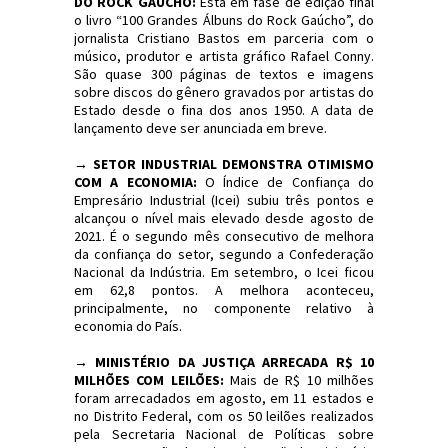
DO ROCK GAÚCHO:
Está em fase de edição final
o livro “100 Grandes Álbuns do Rock Gaúcho”, do
jornalista Cristiano Bastos em parceria com o
músico, produtor e artista gráfico Rafael Conny.
São quase 300 páginas de textos e imagens
sobre discos do gênero gravados por artistas do
Estado desde o fina dos anos 1950. A data de
lançamento deve ser anunciada em breve.
→
SETOR INDUSTRIAL DEMONSTRA OTIMISMO
COM A ECONOMIA:
O Índice de Confiança do
Empresário Industrial (Icei) subiu três pontos e
alcançou o nível mais elevado desde agosto de
2021. É o segundo mês consecutivo de melhora
da confiança do setor, segundo a Confederação
Nacional da Indústria. Em setembro, o Icei ficou
em 62,8 pontos. A melhora aconteceu,
principalmente, no componente relativo à
economia do País.
→
MINISTÉRIO DA JUSTIÇA ARRECADA R$ 10
MILHÕES COM LEILÕES:
Mais de R$ 10 milhões
foram arrecadados em agosto, em 11 estados e
no Distrito Federal, com os 50 leilões realizados
pela Secretaria Nacional de Políticas sobre