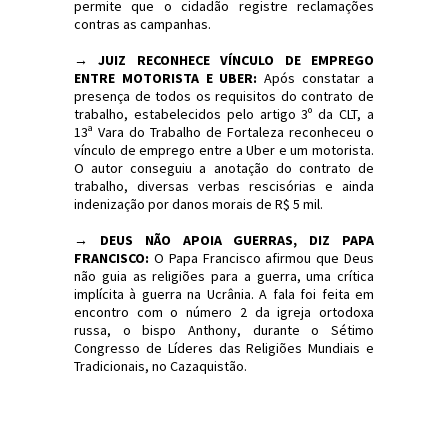
permite que o cidadão registre reclamações
contras as campanhas.
→
JUIZ RECONHECE VÍNCULO DE EMPREGO
ENTRE MOTORISTA E UBER:
Após constatar a
presença de todos os requisitos do contrato de
trabalho, estabelecidos pelo artigo 3º da CLT, a
13ª Vara do Trabalho de Fortaleza reconheceu o
vínculo de emprego entre a Uber e um motorista.
O autor conseguiu a anotação do contrato de
trabalho, diversas verbas rescisórias e ainda
indenização por danos morais de R$ 5 mil.
→
DEUS NÃO APOIA GUERRAS, DIZ PAPA
FRANCISCO:
O Papa Francisco afirmou que Deus
não guia as religiões para a guerra, uma crítica
implícita à guerra na Ucrânia. A fala foi feita em
encontro com o número 2 da igreja ortodoxa
russa, o bispo Anthony, durante o Sétimo
Congresso de Líderes das Religiões Mundiais e
Tradicionais, no Cazaquistão.
#Sinopse #Política #Economia #JornaldosCanyons
#JdC