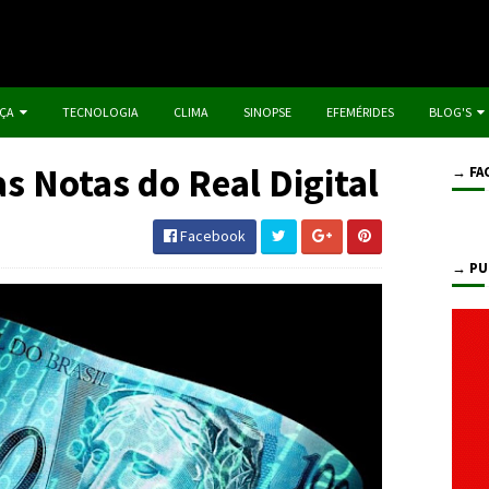
IÇA
TECNOLOGIA
CLIMA
SINOPSE
EFEMÉRIDES
BLOG'S
s Notas do Real Digital
→ FA
Facebook
→ PU