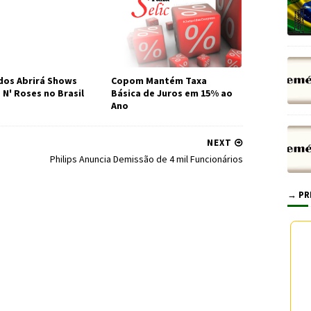
os Abrirá Shows
Copom Mantém Taxa
 N' Roses no Brasil
Básica de Juros em 15% ao
Ano
NEXT
e
Philips Anuncia Demissão de 4 mil Funcionários
→ PR