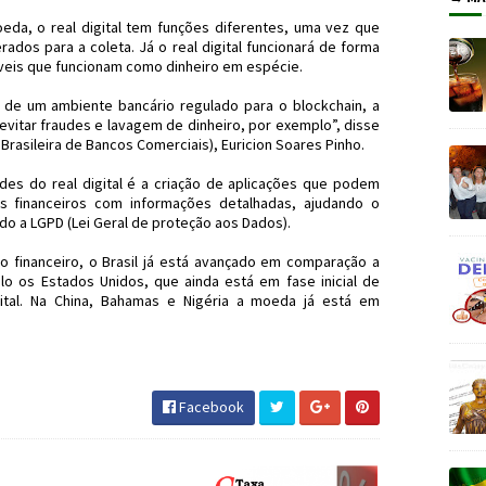
da, o real digital tem funções diferentes, uma vez que
dos para a coleta. Já o real digital funcionará de forma
áveis que funcionam como dinheiro em espécie.
 de um ambiente bancário regulado para o blockchain, a
vitar fraudes e lavagem de dinheiro, por exemplo”, disse
Brasileira de Bancos Comerciais), Euricion Soares Pinho.
es do real digital é a criação de aplicações que podem
os financeiros com informações detalhadas, ajudando o
o a LGPD (Lei Geral de proteção aos Dados).
 financeiro, o Brasil já está avançado em comparação a
o os Estados Unidos, que ainda está em fase inicial de
gital. Na China, Bahamas e Nigéria a moeda já está em
ancoCentral #JornaldosCanyons #JdC
Facebook