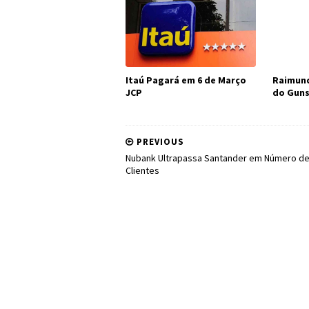
Itaú Pagará em 6 de Março
Raimund
JCP
do Guns
PREVIOUS
Nubank Ultrapassa Santander em Número d
Clientes