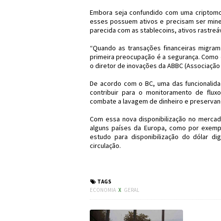
Embora seja confundido com uma criptomoe
esses possuem ativos e precisam ser minera
parecida com as stablecoins, ativos rastre
“Quando as transações financeiras migram
primeira preocupação é a segurança. Como e
o diretor de inovações da ABBC (Associação 
De acordo com o BC, uma das funcionalidad
contribuir para o monitoramento de flux
combate a lavagem de dinheiro e preservand
Com essa nova disponibilização no mercado
alguns países da Europa, como por exempl
estudo para disponibilização do dólar di
circulação.
#Brasil #Economia #B
TAGS
ECONOMIA
X
GERAL