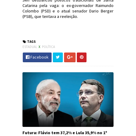
Catarina pela vaga: o ex-governador Raimundo
Colombo (PSD) e o atual senador Dario Berger
(PSB), que tentava a reeleição.
#Política #Eleição2022 #SC #JornaldosCanyons
#JdC
TAGS
ESTADUAL
X
POLÍTICA
Facebook
Futura: Flávio tem 37,2% e Lula 35,9% no 1º