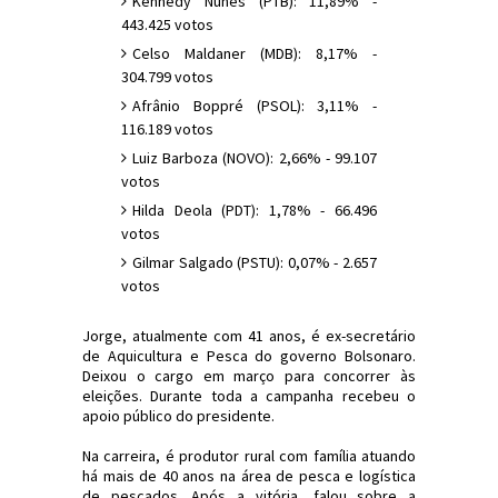
Kennedy Nunes (PTB): 11,89% -
443.425 votos
Celso Maldaner (MDB): 8,17% -
304.799 votos
Afrânio Boppré (PSOL): 3,11% -
116.189 votos
Luiz Barboza (NOVO): 2,66% - 99.107
votos
Hilda Deola (PDT): 1,78% - 66.496
votos
Gilmar Salgado (PSTU): 0,07% - 2.657
votos
Jorge, atualmente com 41 anos, é ex-secretário
de Aquicultura e Pesca do governo Bolsonaro.
Deixou o cargo em março para concorrer às
eleições. Durante toda a campanha recebeu o
apoio público do presidente.
Na carreira, é produtor rural com família atuando
há mais de 40 anos na área de pesca e logística
de pescados. Após a vitória, falou sobre a