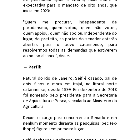
expectativa para o mandato de oito anos, que
inicia em 2023:
"Quem me procurar, independente de
partidarismo, quem votou, quem não votou,
quem apoiou, quem não apoiou. Independente do
lugar, do prefeito, as portas do senador estarão
abertas para o povo catarinense, para
resolvermos todas as demandas que estiverem
ao nosso alcance", disse.
→ Perfil:
Natural do Rio de Janeiro, Seif é casado, pai de
dois filhos e mora em Itajaí, no litoral norte
catarinense, desde 1999. Em dezembro de 2018
foi nomeado pelo presidente para a Secretaria
de Aquicultura e Pesca, vinculada ao Ministério da
Agricultura.
Deixou o cargo para concorrer ao Senado e em
nenhum momento durante as pesquisas Ipec (ex-
Ibope) figurou em primeiro lugar.
Seif desbancou políticos tradicionais de Santa