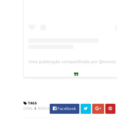
Uma publicação compartilhada por @monstersofrockbr
#Rock #DeepPurple #Kiss #JornaldosCanyons
#JdC
TAGS
Facebook
GERAL
X
MÚSICA