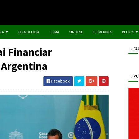
IÇA
TECNOLOGIA
CLIMA
SINOPSE
EFEMÉRIDES
BLOG'S
ai Financiar
→ FA
 Argentina
→ PU
Facebook