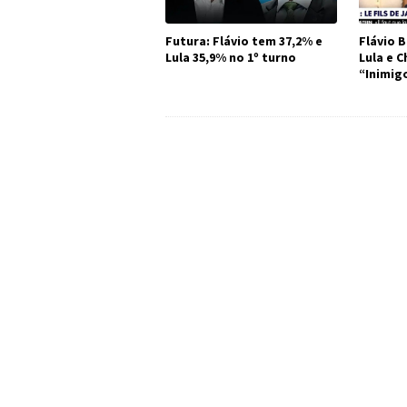
Futura: Flávio tem 37,2% e
Flávio B
Lula 35,9% no 1º turno
Lula e 
“Inimig