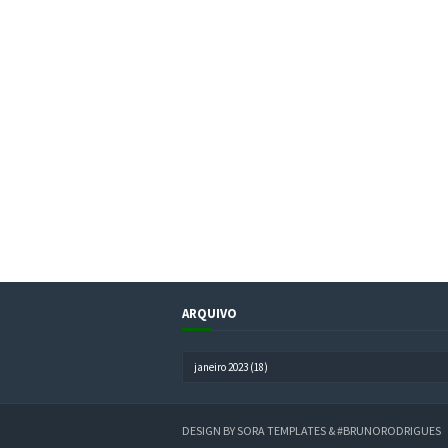
ARQUIVO
DESIGN BY
SORA TEMPLATES
&
#BRUNORODRIGUES