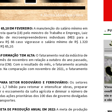
65,10 EM FEVEREIRO:
A manutenção do salário mínimo em
→ PU
sta quarta (18) pelo ministro do Trabalho e Emprego, Luiz
ção de microempreendedores individuais (MEI) para a
para R$ 66 caso vigorasse o salário mínimo de R$ 1.320
R$ 65,10.
SFORMAÇÃO TEM ALTA:
O faturamento real da indústria de
 mês de novembro em relação a outubro do ano passado,
ria (CNI). Com o resultado do mês, o faturamento acumula
o. Na comparação com novembro de 2021, o faturamento
PARA SETOR RODOVIÁRIO E FERROVIÁRIO:
Os setores
$ 1,7 bilhão para retomar e intensificar obras, preparar
ir o escoamento da safra agrícola e diminuir o número de
das ações prioritárias dos 100 dias de governo divulgadas
ransportes.
ETA DE PRODUÇÃO ANUAL EM 2022:
A meta de produção
→ MA