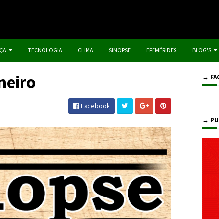
IÇA
TECNOLOGIA
CLIMA
SINOPSE
EFEMÉRIDES
BLOG'S
neiro
→ FA
Facebook
→ PU