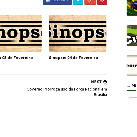
: 05 de Fevereiro
Sinopse: 04 de Fevereiro
NEXT
→ PR
Governo Prorroga uso da Força Nacional em
Brasília