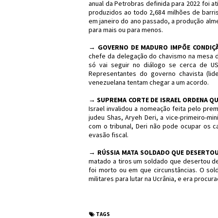
anual da Petrobras definida para 2022 foi 
produzidos ao todo 2,684 milhões de barri
em janeiro do ano passado, a produção al
para mais ou para menos.
→
GOVERNO DE MADURO IMPÕE CONDIÇÃ
chefe da delegação do chavismo na mesa d
só vai seguir no diálogo se cerca de U
Representantes do governo chavista (li
venezuelana tentam chegar a um acordo.
→
SUPREMA CORTE DE ISRAEL ORDENA QU
Israel invalidou a nomeação feita pelo pre
judeu Shas, Aryeh Deri, a vice-primeiro-min
com o tribunal, Deri não pode ocupar os
evasão fiscal.
→
RÚSSIA MATA SOLDADO QUE DESERTOU 
matado a tiros um soldado que desertou de
foi morto ou em que circunstâncias. O sol
militares para lutar na Ucrânia, e era procur
#Sinopse #Política 
TAGS