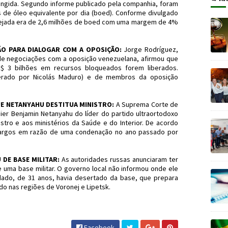
atingida. Segundo informe publicado pela companhia, foram
s de óleo equivalente por dia (boed). Conforme divulgado
mejada era de 2,6 milhões de boed com uma margem de 4%
O PARA DIALOGAR COM A OPOSIÇÃO:
Jorge Rodríguez,
e negociações com a oposição venezuelana, afirmou que
S$ 3 bilhões em recursos bloqueados forem liberados.
derado por Nicolás Maduro) e de membros da oposição
E NETANYAHU DESTITUA MINISTRO:
A Suprema Corte de
mier Benjamin Netanyahu do líder do partido ultraortodoxo
istro e aos ministérios da Saúde e do Interior. De acordo
 cargos em razão de uma condenação no ano passado por
DE BASE MILITAR:
As autoridades russas anunciaram ter
 uma base militar. O governo local não informou onde ele
dado, de 31 anos, havia desertado da base, que prepara
ado nas regiões de Voronej e Lipetsk.
#Economia #JornaldosCanyons #JdC
Facebook