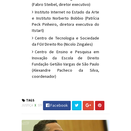
(Fabro Steibel, diretor executivo)
Instituto Internet no Estado da Arte
e Instituto Norberto Bobbio (Patrícia
Peck Pinheiro, diretora executiva do
Itstart)
Centro de Tecnologia e Sociedade
da FGV Direito Rio (Nicolo Zingales)
Centro de Ensino e Pesquisa em
Inovação da Escola de Direito
Fundação Getúlio Vargas de São Paulo
(Alexandre Pacheco da Silva,
coordenador)
#STF #Justiça #RedeSocial #JornaldosCanyons
#JdC
TAGS
Facebook
JUSTIÇA
X
STF