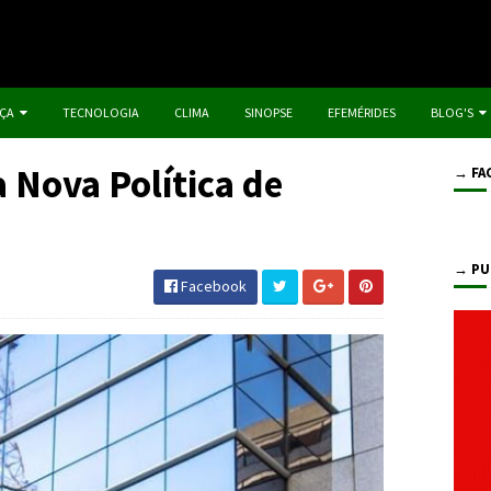
IÇA
TECNOLOGIA
CLIMA
SINOPSE
EFEMÉRIDES
BLOG'S
 Nova Política de
→ FA
→ PU
Facebook