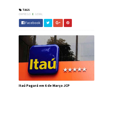
#JornaldosCanyons #JdC
TAGS
EMPREGO
X
GERAL
Facebook
Itaú Pagará em 6 de Março JCP