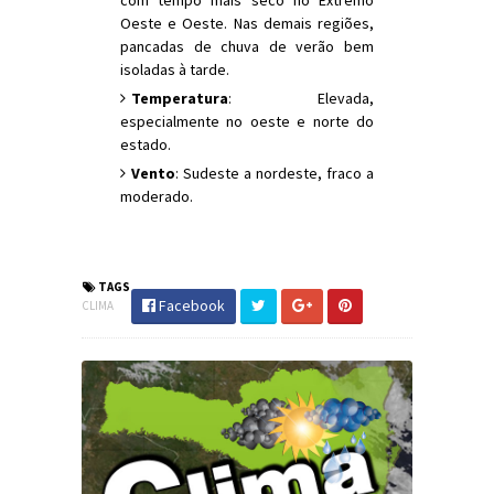
Oeste e Oeste. Nas demais regiões,
pancadas de chuva de verão bem
isoladas à tarde.
Temperatura
: Elevada,
especialmente no oeste e norte do
estado.
Vento
: Sudeste a nordeste, fraco a
moderado.
#Clima #PrevisãoDoTempo #PraiaGrande
#JornaldosCanyons #JdC
TAGS
Facebook
CLIMA