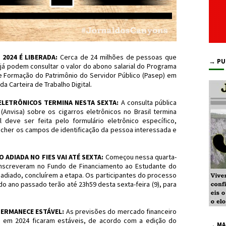
2024 É LIBERADA:
Cerca de 24 milhões de pessoas que
→ PU
já podem consultar o valor do abono salarial do Programa
de Formação do Patrimônio do Servidor Público (Pasep) em
da Carteira de Trabalho Digital.
ELETRÔNICOS TERMINA NESTA SEXTA:
A consulta pública
 (Anvisa) sobre os cigarros eletrônicos no Brasil termina
al deve ser feita pelo formulário eletrônico específico,
encher os campos de identificação da pessoa interessada e
ADIADA NO FIES VAI ATÉ SEXTA:
Começou nessa quarta-
 inscreveram no Fundo de Financiamento ao Estudante do
 adiado, concluírem a etapa. Os participantes do processo
o ano passado terão até 23h59 desta sexta-feira (9), para
PERMANECE ESTÁVEL:
As previsões do mercado financeiro
s em 2024 ficaram estáveis, de acordo com a edição do
→ MA