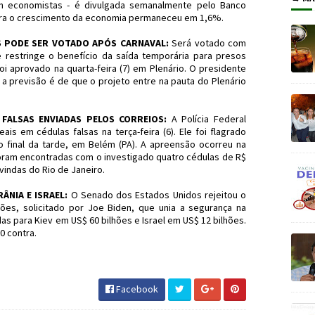
om economistas - é divulgada semanalmente pelo Banco
 para o crescimento da economia permaneceu em 1,6%.
S PODE SER VOTADO APÓS CARNAVAL:
Será votado com
 restringe o benefício da saída temporária para presos
i aprovado na quarta-feira (7) em Plenário. O presidente
a previsão é de que o projeto entre na pauta do Plenário
ALSAS ENVIADAS PELOS CORREIOS:
A Polícia Federal
s em cédulas falsas na terça-feira (6). Ele foi flagrado
final da tarde, em Belém (PA). A apreensão ocorreu na
foram encontradas com o investigado quatro cédulas de R$
 vindas do Rio de Janeiro.
ÂNIA E ISRAEL:
O Senado dos Estados Unidos rejeitou o
lhões, solicitado por Joe Biden, que unia a segurança na
as para Kiev em US$ 60 bilhões e Israel em US$ 12 bilhões.
0 contra.
#Economia #JornaldosCanyons #JdC
Facebook