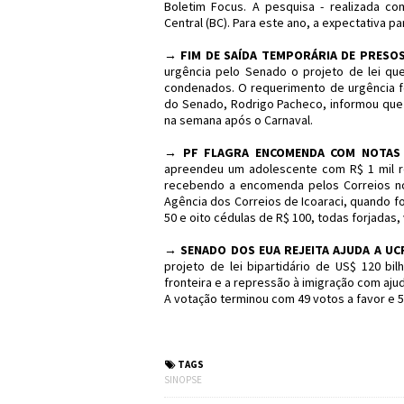
Boletim Focus. A pesquisa - realizada c
Central (BC). Para este ano, a expectativa
→
FIM DE SAÍDA TEMPORÁRIA DE PRESO
urgência pelo Senado o projeto de lei que
condenados. O requerimento de urgência fo
do Senado, Rodrigo Pacheco, informou que 
na semana após o Carnaval.
→
PF FLAGRA ENCOMENDA COM NOTAS F
apreendeu um adolescente com R$ 1 mil reai
recebendo a encomenda pelos Correios no 
Agência dos Correios de Icoaraci, quando 
50 e oito cédulas de R$ 100, todas forjadas,
→
SENADO DOS EUA REJEITA AJUDA A UCR
projeto de lei bipartidário de US$ 120 bi
fronteira e a repressão à imigração com ajud
A votação terminou com 49 votos a favor e 5
#Sinopse #Política 
TAGS
SINOPSE