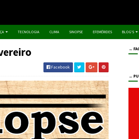
IÇA
TECNOLOGIA
CLIMA
SINOPSE
EFEMÉRIDES
BLOG'S
vereiro
→ FA
Facebook
→ PU