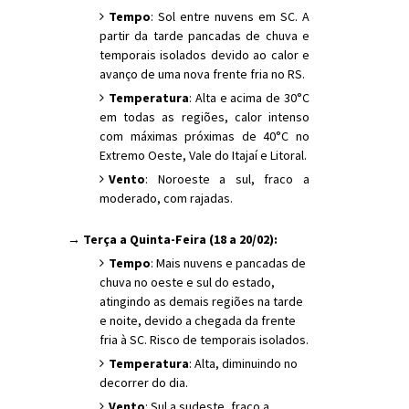
Tempo
: Sol entre nuvens em SC. A
partir da tarde pancadas de chuva e
temporais isolados devido ao calor e
avanço de uma nova frente fria no RS.
Temperatura
: Alta e acima de 30°C
em todas as regiões, calor intenso
com máximas próximas de 40°C no
Extremo Oeste, Vale do Itajaí e Litoral.
Vento
: Noroeste a sul, fraco a
moderado, com rajadas.
→ Terça a Quinta-Feira (18 a 20/02):
Tempo
: Mais nuvens e pancadas de
chuva no oeste e sul do estado,
atingindo as demais regiões na tarde
e noite, devido a chegada da frente
fria à SC. Risco de temporais isolados.
Temperatura
: Alta, diminuindo no
decorrer do dia.
Vento
: Sul a sudeste, fraco a