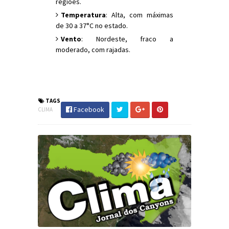
regiões.
Temperatura
: Alta, com máximas
de 30 a 37°C no estado.
Vento
: Nordeste, fraco a
moderado, com rajadas.
#Clima #PrevisãoDoTempo #PraiaGrande
#JornaldosCanyons #JdC
TAGS
Facebook
CLIMA