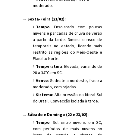
moderado.
→ Sexta-Feira (21/02):
Tempo
: Ensolarado com poucas
nuvens e pancadas de chuva de verão
a partir da tarde. Diminui o risco de
temporais no estado, ficando mais
restrito as regiões do Meio-Oeste e
Planalto Norte.
Temperatura
: Elevada, variando de
28 a 34°C em SC.
Vento
: Sudeste a nordeste, fraco a
moderado, com rajadas.
Sistema
: Alta pressão no litoral Sul
do Brasil. Convecção isolada à tarde.
→ Sábado e Domingo (22 e 23/02):
Tempo
: Sol entre nuvens em SC,
com períodos de mais nuvens no
leste do estado e chance de