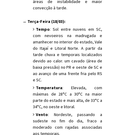
áreas de instabilidade e maior
convecção à tarde.
→ Terça-Feira (18/03):
Tempo
: Sol entre nuvens em SC,
com nevoeiros na madrugada e
amanhecer no interior do estado, Vale
do Itajaí e Litoral Norte. A partir da
tarde chuva e temporais localizados
devido ao calor. um cavado (área de
baixa pressão) no PR e oeste de SC e
ao avanço de uma frente fria pelo RS
e SC.
Temperatura
: Elevada, com
máximas de 28°C a 30°C na maior
parte do estado e mais alta, de 33°C a
34°C, no oeste e litoral.
Vento
: Nordeste, passando a
sudeste no fim do dia, fraco a
moderado com rajadas associadas
aos temporais.