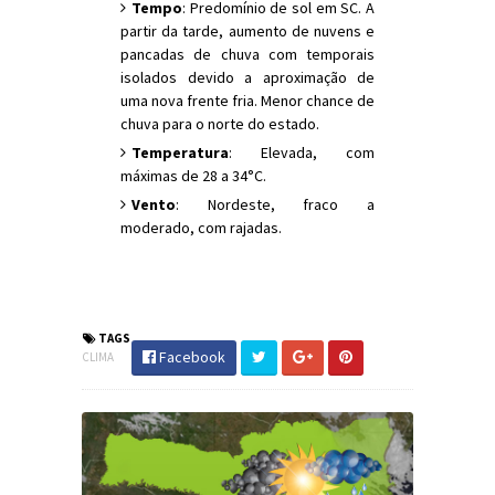
Tempo
: Predomínio de sol em SC. A
partir da tarde, aumento de nuvens e
pancadas de chuva com temporais
isolados devido a aproximação de
uma nova frente fria. Menor chance de
chuva para o norte do estado.
Temperatura
: Elevada, com
máximas de 28 a 34°C.
Vento
: Nordeste, fraco a
moderado, com rajadas.
#Clima #PrevisãoDoTempo #PraiaGrande
#JornaldosCanyons #JdC
TAGS
Facebook
CLIMA