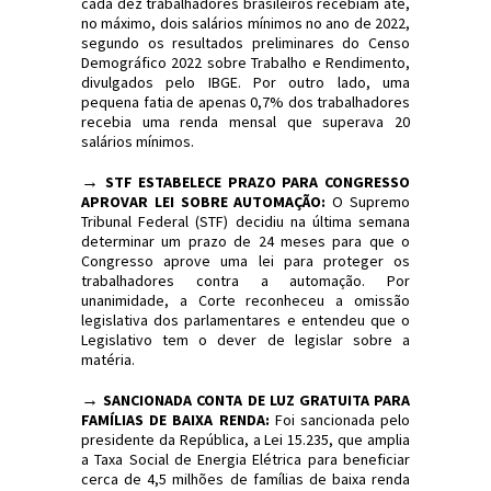
cada dez trabalhadores brasileiros recebiam até,
no máximo, dois salários mínimos no ano de 2022,
segundo os resultados preliminares do Censo
Demográfico 2022 sobre Trabalho e Rendimento,
divulgados pelo IBGE. Por outro lado, uma
pequena fatia de apenas 0,7% dos trabalhadores
recebia uma renda mensal que superava 20
salários mínimos.
→
STF ESTABELECE PRAZO PARA CONGRESSO
APROVAR LEI SOBRE AUTOMAÇÃO:
O Supremo
Tribunal Federal (STF) decidiu na última semana
determinar um prazo de 24 meses para que o
Congresso aprove uma lei para proteger os
trabalhadores contra a automação. Por
unanimidade, a Corte reconheceu a omissão
legislativa dos parlamentares e entendeu que o
Legislativo tem o dever de legislar sobre a
matéria.
→
SANCIONADA CONTA DE LUZ GRATUITA PARA
FAMÍLIAS DE BAIXA RENDA:
Foi sancionada pelo
presidente da República, a Lei 15.235, que amplia
a Taxa Social de Energia Elétrica para beneficiar
cerca de 4,5 milhões de famílias de baixa renda