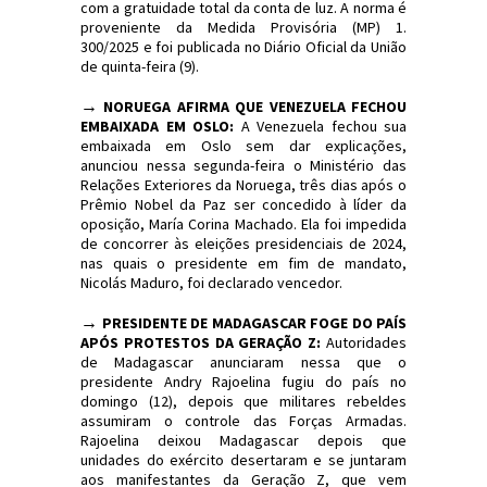
com a gratuidade total da conta de luz. A norma é
proveniente da Medida Provisória (MP) 1.
300/2025 e foi publicada no Diário Oficial da União
de quinta-feira (9).
→
NORUEGA AFIRMA QUE VENEZUELA FECHOU
EMBAIXADA EM OSLO:
A Venezuela fechou sua
embaixada em Oslo sem dar explicações,
anunciou nessa segunda-feira o Ministério das
Relações Exteriores da Noruega, três dias após o
Prêmio Nobel da Paz ser concedido à líder da
oposição, María Corina Machado. Ela foi impedida
de concorrer às eleições presidenciais de 2024,
nas quais o presidente em fim de mandato,
Nicolás Maduro, foi declarado vencedor.
→
PRESIDENTE DE MADAGASCAR FOGE DO PAÍS
APÓS PROTESTOS DA GERAÇÃO Z:
Autoridades
de Madagascar anunciaram nessa que o
presidente Andry Rajoelina fugiu do país no
domingo (12), depois que militares rebeldes
assumiram o controle das Forças Armadas.
Rajoelina deixou Madagascar depois que
unidades do exército desertaram e se juntaram
aos manifestantes da Geração Z, que vem