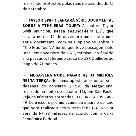
realizando protestos pelas ruas do país desde 25
de setembro.
→
TAYLOR SWIFT LANÇARÁ SÉRIE DOCUMENTAL
SOBRE A "THE ERAS TOUR":
A cantora Taylor
Swift anunciou, nessa segunda-feira (13), que
lançará no dia 12 de dezembro um filme e uma
série documental com seis episódios sobre a
”The Eras Tour”. A turnê, que teve passagem pelo
Brasil em novembro de 2023, terminou no final do
ano passado, faturando cerca de US$ 2 bilhões ao
longo de 21 meses.
→
MEGA-SENA PODE PAGAR R$ 33 MILHÕES
NESTA TERÇA:
Nenhuma aposta acertou as seis
dezenas do concurso 2. 926 da Mega-Sena,
realizado na noite de sábado (11), em São Paulo.
Veja os números sorteados: 03 - 04 - 14 - 35 - 45 -
49. Com isso, o prêmio acumulou e para o sorteio
que será realizado nesta terça-feira (14) o valor
será de R$ 33 milhões, de acordo com a Caixa
Econômica Federal.
#Sinopse #Política #Economia #JornaldosCanyons
#JdC