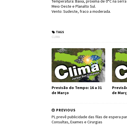
Temperatura: Baixa, próxima de 0°C na serr
Meio Oeste e Planalto Sul.
Vento: Sudeste, fraco a moderada.
TAGS
CLIMA
Previsão do Tempo: 16 a 31
Previsã
de Março
de Mar
PREVIOUS
PL prevê publicidade das filas de espera pa
Consultas, Exames e Cirurgias