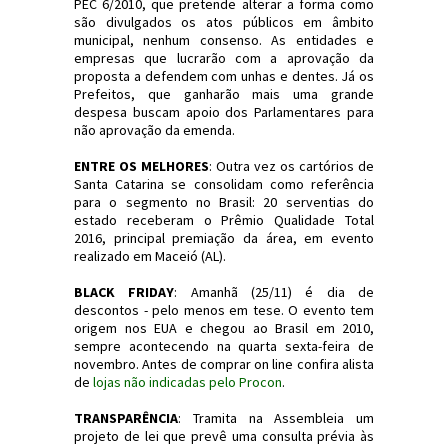
PEC 6/2010, que pretende alterar a forma como
são divulgados os atos públicos em âmbito
municipal, nenhum consenso. As entidades e
empresas que lucrarão com a aprovação da
proposta a defendem com unhas e dentes. Já os
Prefeitos, que ganharão mais uma grande
despesa buscam apoio dos Parlamentares para
não aprovação da emenda.
ENTRE OS MELHORES
: Outra vez os cartórios de
Santa Catarina se consolidam como referência
para o segmento no Brasil: 20 serventias do
estado receberam o Prêmio Qualidade Total
2016, principal premiação da área, em evento
realizado em Maceió (AL).
BLACK FRIDAY
: Amanhã (25/11) é dia de
descontos - pelo menos em tese. O evento tem
origem nos EUA e chegou ao Brasil em 2010,
sempre acontecendo na quarta sexta-feira de
novembro. Antes de comprar on line confira alista
de
lojas não indicadas pelo Procon
.
TRANSPARÊNCIA
: Tramita na Assembleia um
projeto de lei que prevê uma consulta prévia às