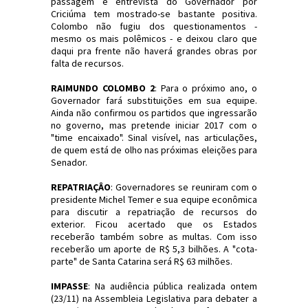
passagem e entrevista do Governador por
Criciúma tem mostrado-se bastante positiva.
Colombo não fugiu dos questionamentos -
mesmo os mais polêmicos - e deixou claro que
daqui pra frente não haverá grandes obras por
falta de recursos.
RAIMUNDO COLOMBO 2
: Para o próximo ano, o
Governador fará substituições em sua equipe.
Ainda não confirmou os partidos que ingressarão
no governo, mas pretende iniciar 2017 com o
"time encaixado". Sinal visível, nas articulações,
de quem está de olho nas próximas eleições para
Senador.
REPATRIAÇÂO
: Governadores se reuniram com o
presidente Michel Temer e sua equipe econômica
para discutir a repatriação de recursos do
exterior. Ficou acertado que os Estados
receberão também sobre as multas. Com isso
receberão um aporte de R$ 5,3 bilhões. A "cota-
parte" de Santa Catarina será R$ 63 milhões.
IMPASSE
: Na audiência pública realizada ontem
(23/11) na Assembleia Legislativa para debater a