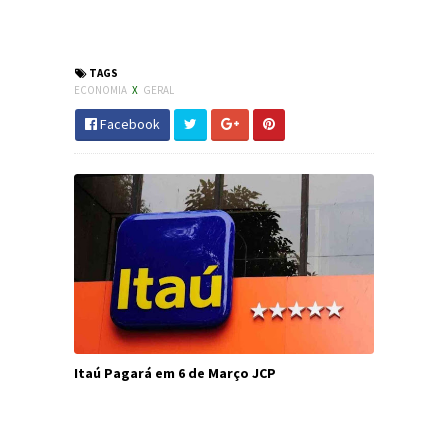
#CNH #Economia #Habilitação #Jornal_Canyons
#JornaldosCanyons
TAGS
ECONOMIA
X
GERAL
Facebook
Itaú Pagará em 6 de Março JCP