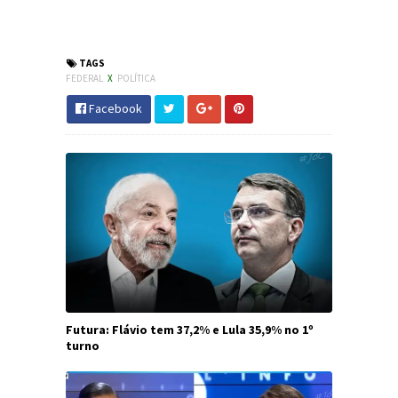
#DOU #ImprensaNacional #GuinnessBook #Cultura
#JornaldosCanyons
TAGS
FEDERAL
X
POLÍTICA
Facebook
Futura: Flávio tem 37,2% e Lula 35,9% no 1º
turno