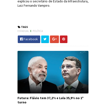
explicou o secretário de Estado da Infraestrutura,
Luiz Fernando Vampiro.
#PraiaGrande #SC #CidadeDosCanyons
#RaimundoColombo #JornaldosCanyons
TAGS
ESTADUAL
X
POLÍTICA
Facebook
Futura: Flávio tem 37,2% e Lula 35,9% no 1º
turno