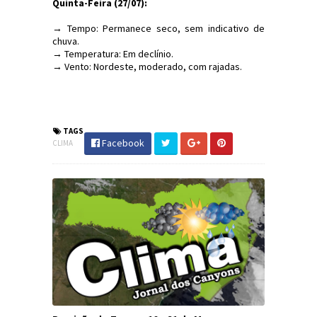
Quinta-Feira (27/07):
→ Tempo: Permanece seco, sem indicativo de
chuva.
→ Temperatura: Em declínio.
→ Vento: Nordeste, moderado, com rajadas.
#Clima #PrevisãoDoTempo #SC #DefesaCivil
#JornaldosCanyons
TAGS
Facebook
CLIMA