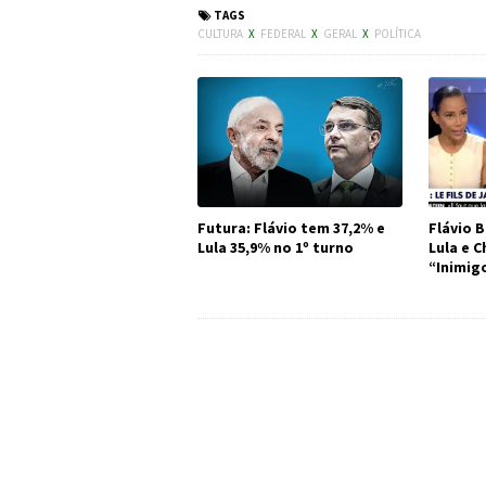
TAGS
CULTURA
X
FEDERAL
X
GERAL
X
POLÍTICA
Futura: Flávio tem 37,2% e
Flávio B
Lula 35,9% no 1º turno
Lula e 
“Inimig