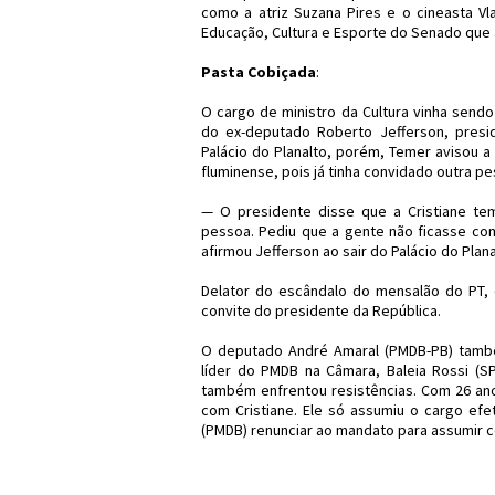
como a atriz Suzana Pires e o cineasta Vl
Educação, Cultura e Esporte do Senado que a
Pasta Cobiçada
:
O cargo de ministro da Cultura vinha sendo 
do ex-deputado Roberto Jefferson, presid
Palácio do Planalto, porém, Temer avisou a 
fluminense, pois já tinha convidado outra p
— O presidente disse que a Cristiane tem
pessoa. Pediu que a gente não ficasse com
afirmou Jefferson ao sair do Palácio do Plana
Delator do escândalo do mensalão do PT, 
convite do presidente da República.
O deputado André Amaral (PMDB-PB) também
líder do PMDB na Câmara, Baleia Rossi (SP
também enfrentou resistências. Com 26 an
com Cristiane. Ele só assumiu o cargo efe
(PMDB) renunciar ao mandato para assumir c
#Política #Cultura #M