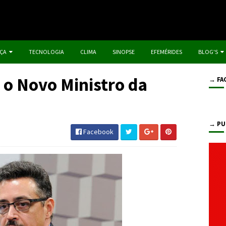
IÇA
TECNOLOGIA
CLIMA
SINOPSE
EFEMÉRIDES
BLOG'S
é o Novo Ministro da
→ FA
→ PU
Facebook