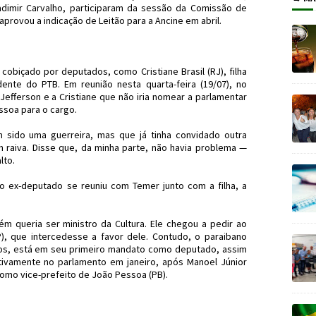
adimir Carvalho, participaram da sessão da Comissão de
provou a indicação de Leitão para a Ancine em abril.
cobiçado por deputados, como Cristiane Brasil (RJ), filha
ente do PTB. Em reunião nesta quarta-feira (19/07), no
Jefferson e a Cristiane que não iria nomear a parlamentar
essoa para o cargo.
 sido uma guerreira, mas que já tinha convidado outra
 raiva. Disse que, da minha parte, não havia problema —
lto.
o ex-deputado se reuniu com Temer junto com a filha, a
 queria ser ministro da Cultura. Ele chegou a pedir ao
), que intercedesse a favor dele. Contudo, o paraibano
os, está em seu primeiro mandato como deputado, assim
tivamente no parlamento em janeiro, após Manoel Júnior
omo vice-prefeito de João Pessoa (PB).
ichelTemer #Ancine #JornaldosCanyons