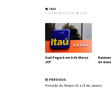
TAGS
ECONOMIA
X
EDUCAÇÃO
X
GERAL
Itaú Pagará em 6 de Março
Raimund
JCP
do Guns
PREVIOUS
Previsão do Tempo: 01 a 15 de Janeiro