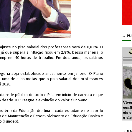
→ PU
ajuste no piso salarial dos professores será de 6,81%. O
 já que supera a inflação ficou em 2,8%. Dessa maneira, o
umprem 40 horas de trabalho. Em dois anos, os salários
egoria seja estabelecido anualmente em janeiro. O Plano
 uma de suas metas que o piso salarial dos professores
é 2020.
da rede pública de todo o País em início de carreira e que
o desde 2009 segue a evolução do valor aluno-ano.
istério da Educação destina a cada estudante de acordo
o de Manutenção e Desenvolvimento da Educação Básica e
o (Fundeb).
→ MA
#Professor #JdC #JornaldosCanyons