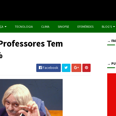
IÇA
TECNOLOGIA
CLIMA
SINOPSE
EFEMÉRIDES
BLOG'S
 Professores Tem
→ FA
%
→ PU
Facebook