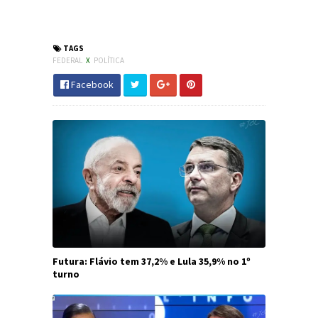
#Lula #Eleições2018 #PT #JdC #JornaldosCanyons
TAGS
FEDERAL
X
POLÍTICA
Facebook
Futura: Flávio tem 37,2% e Lula 35,9% no 1º
turno