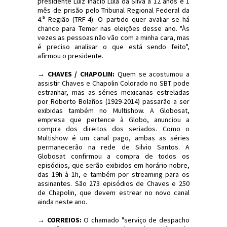
presidente Luiz Inácio Lula da Silva a 12 anos e 1
mês de prisão pelo Tribunal Regional Federal da
4.ª Região (TRF-4). O partido quer avaliar se há
chance para Temer nas eleições desse ano. "Às
vezes as pessoas não vão com a minha cara, mas
é preciso analisar o que está sendo feito",
afirmou o presidente.
→ CHAVES / CHAPOLIN:
Quem se acostumou a
assistir Chaves e Chapolin Colorado no SBT pode
estranhar, mas as séries mexicanas estreladas
por Roberto Bolaños (1929-2014) passarão a ser
exibidas também no Multishow. A Globosat,
empresa que pertence à Globo, anunciou a
compra dos direitos dos seriados. Como o
Multishow é um canal pago, ambas as séries
permanecerão na rede de Silvio Santos. A
Globosat confirmou a compra de todos os
episódios, que serão exibidos em horário nobre,
das 19h à 1h, e também por streaming para os
assinantes. São 273 episódios de Chaves e 250
de Chapolin, que devem estrear no novo canal
ainda neste ano.
→ CORREIOS:
O chamado "serviço de despacho