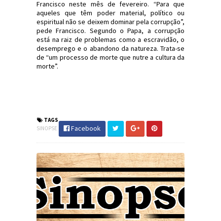
Francisco neste mês de fevereiro. “Para que
aqueles que têm poder material, político ou
espiritual não se deixem dominar pela corrupção”,
pede Francisco. Segundo o Papa, a corrupção
está na raiz de problemas como a escravidão, o
desemprego e o abandono da natureza. Trata-se
de “um processo de morte que nutre a cultura da
morte”.
#Eleições2018 #Chaves #Chapolin #Economia
#Facebook
#LG #Bitcoin #Corrupção #JdC #JornaldosCanyons
TAGS
Facebook
SINOPSE