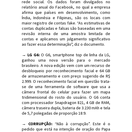
rede social. Os dados foram divulgados no
relatório anual do Facebook, no qual a empresa
afirma que países em desenvolvimento, como
Índia, Indonésia e Filipinas, são os locais com
maior registro de contas fake. “As estimativas de
contas duplicadas e falsas são baseadas em uma
revisão interna de uma amostra limitada de
contas e aplicamos um julgamento significativo
ao fazer essa determinação", diz o documento.
→ LG G6:
O G6, smartphone top de linha da LG,
ganhou uma nova versão para o mercado
brasileiro. A nova edição vem com um recurso de
desbloqueio por reconhecimento facial e 64 GB
de armazenamento e com preço sugerido de R$
2.999. O reconhecimento facial em questão trata-
se de uma ferramenta de software que usa a
câmera frontal do celular para fazer um mapa
tridimensional do rosto do usuário. O G6 conta
com processador Snapdragon 821, 4 GB de RAM,
câmera traseira dupla, bateria de 3.230 mAh e tela
de 5,7 polegadas de proporção 18:9.
→ CORRUPÇÃO:
“Não à corrupção”. Este é o
pedido que está na intenção de oração do Papa