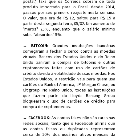
postal", taxa que os Correios cobram de todo
produto importado para o Brasil desde 2014,
passou por seu primeiro reajuste nesta semana.
O valor, que era de R$ 12, saltou para R$ 15 a
partir desta segunda-feira, 05/02. Um aumento de
"meros" 25%, enquanto que o salário mínimo
subiu "absurdos" 5%.
→ BITCOIN:
Grandes instituições bancárias
começaram a fechar o cerco contra as moedas
virtuais. Bancos dos Estados Unidos e do Reino
Unido baniram a compra de bitcoins e outras
criptomoedas feitas com uso de cartões de
crédito devido à volatilidade dessas moedas. Nos
Estados Unidos, a restrição vale para quem usa
cartões do Bank of America, JP Morgan Chase, ou
Citigroup. No Reino Unido, todas as instituições
que fazem parte do Lloyds Banking Group
bloquearam o uso de cartões de crédito para
compra de criptomoedas.
→ FACEBOOK:
As contas fakes não são raras nas
redes sociais, tanto que o Facebook afirma que
as contas falsas ou duplicadas representam
cerca de 10% dos usuários ativos mensais da